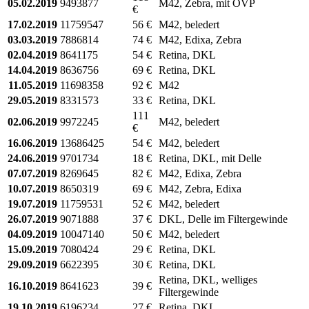
05.02.2019
9493877
M42, Zebra, mit OVP
€
17.02.2019
11759547
56 €
M42, beledert
03.03.2019
7886814
74 €
M42, Edixa, Zebra
02.04.2019
8641175
54 €
Retina, DKL
14.04.2019
8636756
69 €
Retina, DKL
11.05.2019
11698358
92 €
M42
29.05.2019
8331573
33 €
Retina, DKL
111
02.06.2019
9972245
M42, beledert
€
16.06.2019
13686425
54 €
M42, beledert
24.06.2019
9701734
18 €
Retina, DKL, mit Delle
07.07.2019
8269645
82 €
M42, Edixa, Zebra
10.07.2019
8650319
69 €
M42, Zebra, Edixa
19.07.2019
11759531
52 €
M42, beledert
26.07.2019
9071888
37 €
DKL, Delle im Filtergewinde
04.09.2019
10047140
50 €
M42, beledert
15.09.2019
7080424
29 €
Retina, DKL
29.09.2019
6622395
30 €
Retina, DKL
Retina, DKL, welliges
16.10.2019
8641623
39 €
Filtergewinde
19.10.2019
6196234
27 €
Retina, DKL