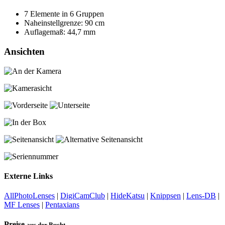
7 Elemente in 6 Gruppen
Naheinstellgrenze: 90 cm
Auflagemaß: 44,7 mm
Ansichten
Externe Links
AllPhotoLenses
|
DigiCamClub
|
HideKatsu
|
Knippsen
|
Lens-DB
|
MF Lenses
|
Pentaxians
Preise
aus der Bucht