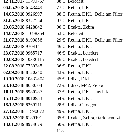
12.11.2017
11799757
38 €
Beledert
06.05.2018
6143449
77 €
Retina, DKL
14.05.2018
9926997
38 €
Retina, DKL, Delle am Filter
31.05.2018
8327554
97 €
Retina, DKL
20.06.2018
6428842
90 €
Exakta, Zebra
14.07.2018
11698354
53 €
Beledert
21.07.2018
8199856
29 €
Retina, DKL, Delle am Filter
22.07.2018
9704141
46 €
Retina, DKL
23.07.2018
9965717
46 €
Exakta, beledert
10.08.2018
10336115
36 €
Exakta, beledert
22.08.2018
7739345
36 €
Retina, DKL
02.09.2018
8120240
43 €
Retina, DKL
19.10.2018
10432404
45 €
Edixa, DKL
23.10.2018
8650304
72 €
Edixa, M42, Zebra
10.11.2018
8980287
37 €
Retina, DKL, aus UK
15.11.2018
8010933
54 €
Retina, DKL
16.12.2018
8269711
28 €
Edixa-Curtagon
27.12.2018
11590072
49 €
Retina, DKL
30.12.2018
6189191
85 €
Exakta, Zebra, stark benutzt
13.01.2019
8974079
50 €
Retina, DKL
118