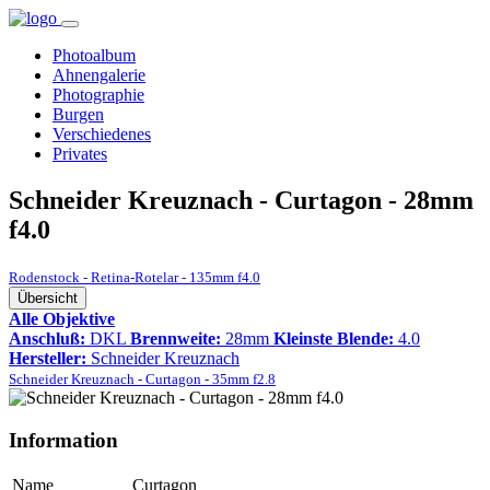
Photoalbum
Ahnengalerie
Photographie
Burgen
Verschiedenes
Privates
Schneider Kreuznach - Curtagon - 28mm
f4.0
Rodenstock - Retina-Rotelar - 135mm f4.0
Übersicht
Alle Objektive
Anschluß:
DKL
Brennweite:
28mm
Kleinste Blende:
4.0
Hersteller:
Schneider Kreuznach
Schneider Kreuznach - Curtagon - 35mm f2.8
Information
Name
Curtagon