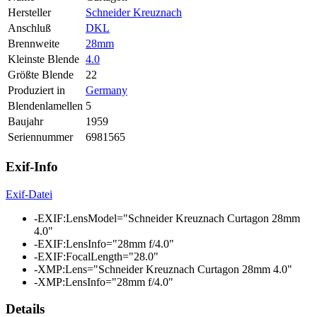
Hersteller
Schneider Kreuznach
Anschluß
DKL
Brennweite
28mm
Kleinste Blende
4.0
Größte Blende
22
Produziert in
Germany
Blendenlamellen
5
Baujahr
1959
Seriennummer
6981565
Exif-Info
Exif-Datei
-EXIF:LensModel="Schneider Kreuznach Curtagon 28mm
4.0"
-EXIF:LensInfo="28mm f/4.0"
-EXIF:FocalLength="28.0"
-XMP:Lens="Schneider Kreuznach Curtagon 28mm 4.0"
-XMP:LensInfo="28mm f/4.0"
Details