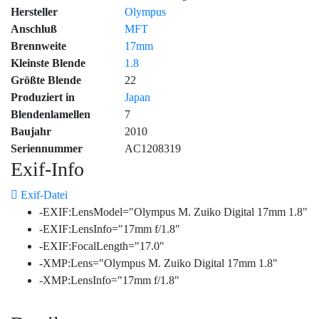
Hersteller
Olympus
Anschluß
MFT
Brennweite
17mm
Kleinste Blende
1.8
Größte Blende
22
Produziert in
Japan
Blendenlamellen
7
Baujahr
2010
Seriennummer
AC1208319
Exif-Info
Exif-Datei
-EXIF:LensModel="Olympus M. Zuiko Digital 17mm 1.8"
-EXIF:LensInfo="17mm f/1.8"
-EXIF:FocalLength="17.0"
-XMP:Lens="Olympus M. Zuiko Digital 17mm 1.8"
-XMP:LensInfo="17mm f/1.8"