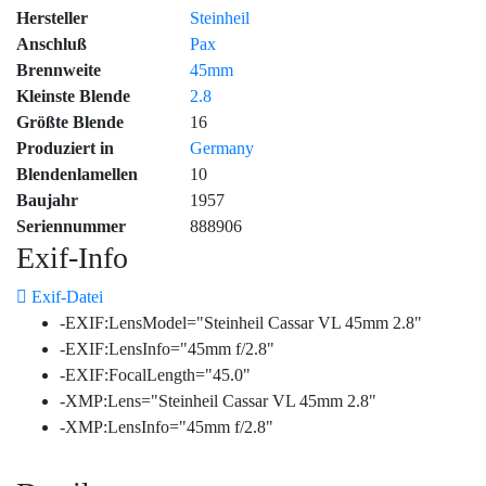
Hersteller
Steinheil
Anschluß
Pax
Brennweite
45mm
Kleinste Blende
2.8
Größte Blende
16
Produziert in
Germany
Blendenlamellen
10
Baujahr
1957
Seriennummer
888906
Exif-Info
Exif-Datei
-EXIF:LensModel="Steinheil Cassar VL 45mm 2.8"
-EXIF:LensInfo="45mm f/2.8"
-EXIF:FocalLength="45.0"
-XMP:Lens="Steinheil Cassar VL 45mm 2.8"
-XMP:LensInfo="45mm f/2.8"